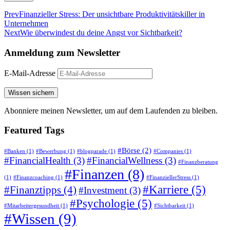
Prev
Finanzieller Stress: Der unsichtbare Produktivitätskiller in
Unternehmen
Next
Wie überwindest du deine Angst vor Sichtbarkeit?
Anmeldung zum
Newsletter
E-Mail-Adresse
Abonniere meinen Newsletter, um auf dem Laufenden zu bleiben.
Featured
Tags
#Börse
(2)
#Banken
(1)
#Bewerbung
(1)
#blogparade
(1)
#Companies
(1)
#FinancialHealth
(3)
#FinancialWellness
(3)
#Finanzberatung
#Finanzen
(8)
(1)
#Finanzcoaching
(1)
#FinanziellerStress
(1)
#Karriere
(5)
#Finanztipps
(4)
#Investment
(3)
#Psychologie
(5)
#Mitarbeitergesundheit
(1)
#Sichtbarkeit
(1)
#Wissen
(9)