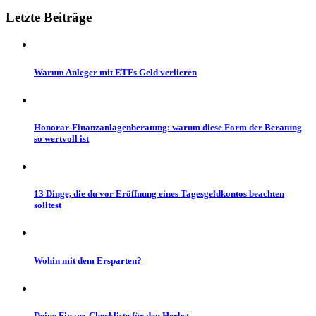
Letzte
Beiträge
Warum Anleger mit ETFs Geld verlieren
Honorar-Finanzanlagenberatung: warum diese Form der Beratung
so wertvoll ist
13 Dinge, die du vor Eröffnung eines Tagesgeldkontos beachten
solltest
Wohin mit dem Ersparten?
Deine Finanz-Checkliste für den Herbst