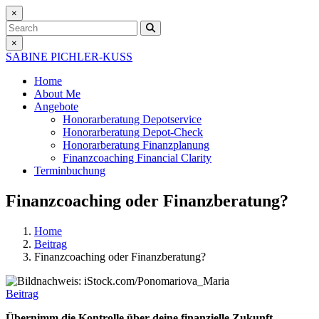
×
Search
×
SABINE PICHLER-KUSS
Home
About Me
Angebote
Honorarberatung
Depotservice
Honorarberatung
Depot-Check
Honorarberatung
Finanzplanung
Finanzcoaching
Financial Clarity
Terminbuchung
Finanzcoaching oder Finanzberatung?
Home
Beitrag
Finanzcoaching oder Finanzberatung?
Beitrag
Übernimm die Kontrolle über deine finanzielle Zukunft