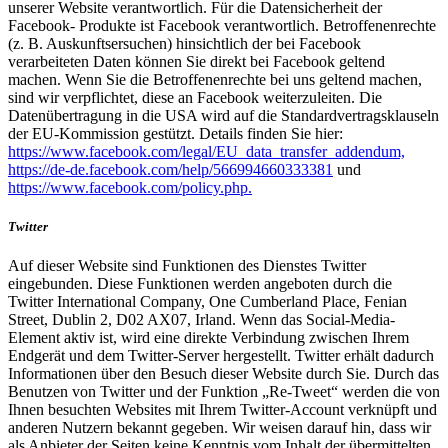
unserer Website verantwortlich. Für die Datensicherheit der
Facebook- Produkte ist Facebook verantwortlich. Betroffenenrechte
(z. B. Auskunftsersuchen) hinsichtlich der bei Facebook
verarbeiteten Daten können Sie direkt bei Facebook geltend
machen. Wenn Sie die Betroffenenrechte bei uns geltend machen,
sind wir verpflichtet, diese an Facebook weiterzuleiten. Die
Datenübertragung in die USA wird auf die Standardvertragsklauseln
der EU-Kommission gestützt. Details finden Sie hier:
https://www.facebook.com/legal/EU_data_transfer_addendum,
https://de-de.facebook.com/help/566994660333381
und
https://www.facebook.com/policy.php.
Twitter
Auf dieser Website sind Funktionen des Dienstes Twitter
eingebunden. Diese Funktionen werden angeboten durch die
Twitter International Company, One Cumberland Place, Fenian
Street, Dublin 2, D02 AX07, Irland. Wenn das Social-Media-
Element aktiv ist, wird eine direkte Verbindung zwischen Ihrem
Endgerät und dem Twitter-Server hergestellt. Twitter erhält dadurch
Informationen über den Besuch dieser Website durch Sie. Durch das
Benutzen von Twitter und der Funktion „Re-Tweet“ werden die von
Ihnen besuchten Websites mit Ihrem Twitter-Account verknüpft und
anderen Nutzern bekannt gegeben. Wir weisen darauf hin, dass wir
als Anbieter der Seiten keine Kenntnis vom Inhalt der übermittelten