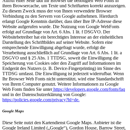
Aufruf einer Seite lädt Ihr Browser die benötigten Web Fonts in
ihren Browsercache, um Texte und Schriftarten korrekt anzuzeigen.
Zu diesem Zweck muss der von Ihnen verwendete Browser
Verbindung zu den Servern von Google aufnehmen. Hierdurch
erlangt Google Kenntnis darüber, dass über Ihre IP-Adresse diese
Website aufgerufen wurde. Die Nutzung von Google WebFonts
erfolgt auf Grundlage von Art. 6 Abs. 1 lit. f DSGVO. Der
Websitebetreiber hat ein berechtigtes Interesse an der einheitlichen
Darstellung des Schriftbildes auf seiner Website. Sofern eine
entsprechende Einwilligung abgefragt wurde, erfolgt die
Verarbeitung ausschließlich auf Grundlage von Art. 6 Abs. 1 lit. a
DSGVO und § 25 Abs. 1 TTDSG, soweit die Einwilligung die
Speicherung von Cookies oder den Zugriff auf Informationen im
Endgerät des Nutzers (z. B. Device-Fingerprinting) im Sinne des
TTDSG umfasst. Die Einwilligung ist jederzeit widerrufbar. Wenn
Ihr Browser Web Fonts nicht unterstützt, wird eine Standardschrift
von Ihrem Computer genutzt. Weitere Informationen zu Google
Web Fonts finden Sie unter
https://developers.google.com/fonts/faq
und in der Datenschutzerklärung von Google:
https://policies.google.com/privacy?hl=de.
Google Maps
Diese Seite nutzt den Kartendienst Google Maps. Anbieter ist die
Google Ireland Limited („Google“), Gordon House, Barrow Street,