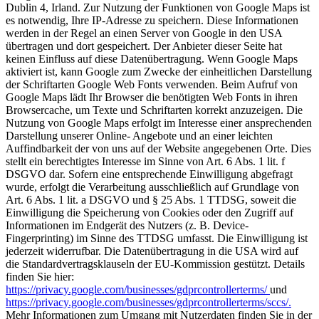
Dublin 4, Irland. Zur Nutzung der Funktionen von Google Maps ist
es notwendig, Ihre IP-Adresse zu speichern. Diese Informationen
werden in der Regel an einen Server von Google in den USA
übertragen und dort gespeichert. Der Anbieter dieser Seite hat
keinen Einfluss auf diese Datenübertragung. Wenn Google Maps
aktiviert ist, kann Google zum Zwecke der einheitlichen Darstellung
der Schriftarten Google Web Fonts verwenden. Beim Aufruf von
Google Maps lädt Ihr Browser die benötigten Web Fonts in ihren
Browsercache, um Texte und Schriftarten korrekt anzuzeigen. Die
Nutzung von Google Maps erfolgt im Interesse einer ansprechenden
Darstellung unserer Online- Angebote und an einer leichten
Auffindbarkeit der von uns auf der Website angegebenen Orte. Dies
stellt ein berechtigtes Interesse im Sinne von Art. 6 Abs. 1 lit. f
DSGVO dar. Sofern eine entsprechende Einwilligung abgefragt
wurde, erfolgt die Verarbeitung ausschließlich auf Grundlage von
Art. 6 Abs. 1 lit. a DSGVO und § 25 Abs. 1 TTDSG, soweit die
Einwilligung die Speicherung von Cookies oder den Zugriff auf
Informationen im Endgerät des Nutzers (z. B. Device-
Fingerprinting) im Sinne des TTDSG umfasst. Die Einwilligung ist
jederzeit widerrufbar. Die Datenübertragung in die USA wird auf
die Standardvertragsklauseln der EU-Kommission gestützt. Details
finden Sie hier:
https://privacy.google.com/businesses/gdprcontrollerterms/
und
https://privacy.google.com/businesses/gdprcontrollerterms/sccs/.
Mehr Informationen zum Umgang mit Nutzerdaten finden Sie in der