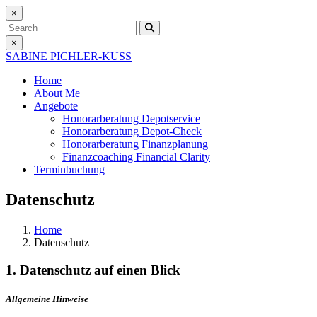
×
Search
×
SABINE PICHLER-KUSS
Home
About Me
Angebote
Honorarberatung
Depotservice
Honorarberatung
Depot-Check
Honorarberatung
Finanzplanung
Finanzcoaching
Financial Clarity
Terminbuchung
Datenschutz
Home
Datenschutz
1. Datenschutz auf einen Blick
Allgemeine Hinweise