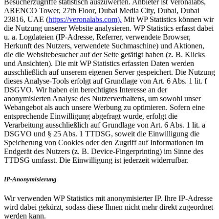
Besucherzugriffe statistisch auszuwerten. Anbieter ist Veronalabs,
ARENCO Tower, 27th Floor, Dubai Media City, Dubai, Dubai
23816, UAE (
https://veronalabs.com).
Mit WP Statistics können wir
die Nutzung unserer Website analysieren. WP Statistics erfasst dabei
u. a. Logdateien (IP-Adresse, Referrer, verwendete Browser,
Herkunft des Nutzers, verwendete Suchmaschine) und Aktionen,
die die Websitebesucher auf der Seite getätigt haben (z. B. Klicks
und Ansichten). Die mit WP Statistics erfassten Daten werden
ausschließlich auf unserem eigenen Server gespeichert. Die Nutzung
dieses Analyse-Tools erfolgt auf Grundlage von Art. 6 Abs. 1 lit. f
DSGVO. Wir haben ein berechtigtes Interesse an der
anonymisierten Analyse des Nutzerverhaltens, um sowohl unser
Webangebot als auch unsere Werbung zu optimieren. Sofern eine
entsprechende Einwilligung abgefragt wurde, erfolgt die
Verarbeitung ausschließlich auf Grundlage von Art. 6 Abs. 1 lit. a
DSGVO und § 25 Abs. 1 TTDSG, soweit die Einwilligung die
Speicherung von Cookies oder den Zugriff auf Informationen im
Endgerät des Nutzers (z. B. Device-Fingerprinting) im Sinne des
TTDSG umfasst. Die Einwilligung ist jederzeit widerrufbar.
IP-Anonymisierung
Wir verwenden WP Statistics mit anonymisierter IP. Ihre IP-Adresse
wird dabei gekürzt, sodass diese Ihnen nicht mehr direkt zugeordnet
werden kann.