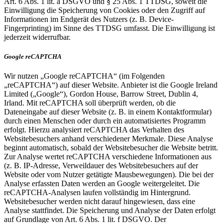
Art. 6 Abs. 1 lit. a DSGVO und § 25 Abs. 1 TTDSG, soweit die
Einwilligung die Speicherung von Cookies oder den Zugriff auf
Informationen im Endgerät des Nutzers (z. B. Device-
Fingerprinting) im Sinne des TTDSG umfasst. Die Einwilligung ist
jederzeit widerrufbar.
Google reCAPTCHA
Wir nutzen „Google reCAPTCHA“ (im Folgenden
„reCAPTCHA“) auf dieser Website. Anbieter ist die Google Ireland
Limited („Google“), Gordon House, Barrow Street, Dublin 4,
Irland. Mit reCAPTCHA soll überprüft werden, ob die
Dateneingabe auf dieser Website (z. B. in einem Kontaktformular)
durch einen Menschen oder durch ein automatisiertes Programm
erfolgt. Hierzu analysiert reCAPTCHA das Verhalten des
Websitebesuchers anhand verschiedener Merkmale. Diese Analyse
beginnt automatisch, sobald der Websitebesucher die Website betritt.
Zur Analyse wertet reCAPTCHA verschiedene Informationen aus
(z. B. IP-Adresse, Verweildauer des Websitebesuchers auf der
Website oder vom Nutzer getätigte Mausbewegungen). Die bei der
Analyse erfassten Daten werden an Google weitergeleitet. Die
reCAPTCHA-Analysen laufen vollständig im Hintergrund.
Websitebesucher werden nicht darauf hingewiesen, dass eine
Analyse stattfindet. Die Speicherung und Analyse der Daten erfolgt
auf Grundlage von Art. 6 Abs. 1 lit. f DSGVO. Der