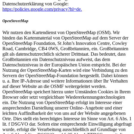
Datenschutzerklärung von Google:
https://policies.google.com/privacy?hl=de.
OpenStreetMap
Wir nutzen den Kartendienst von OpenStreetMap (OSM). Wir
binden das Kartenmaterial von OpenStreetMap auf dem Server der
OpenStreetMap Foundation, St John’s Innovation Centre, Cowley
Road, Cambridge, CB4 0WS, Großbritannien, ein. Großbritannien
gilt als datenschutzrechtlich sicherer Drittstaat. Das bedeutet, dass
Großbritannien ein Datenschutzniveau aufweist, das dem
Datenschutzniveau in der Europäischen Union entspricht. Bei der
Nutzung der OpenStreetMap-Karten wird eine Verbindung zu den
Servern der OpenStreetMap-Foundation hergestellt. Dabei können
u. a. Ihre IP-Adresse und weitere Informationen über Ihr Verhalten
auf dieser Website an die OSMF weitergeleitet werden.
OpenStreetMap speichert hierzu unter Umständen Cookies in Ihrem
Browser oder setzt vergleichbare Wiedererkennungstechnologien
ein. Die Nutzung von OpenStreetMap erfolgt im Interesse einer
ansprechenden Darstellung unserer Online- Angebote und einer
leichten Auffindbarkeit der von uns auf der Website angegebenen
Orte. Dies stellt ein berechtigtes Interesse im Sinne von Art. 6 Abs. 1
lit. f DSGVO dar. Sofern eine entsprechende Einwilligung abgefragt
wurde, erfolgt die Verarbeitung ausschließlich auf Grundlage von