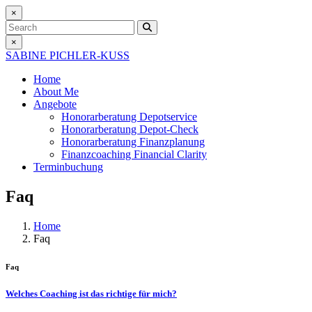
×
Search
×
SABINE PICHLER-KUSS
Home
About Me
Angebote
Honorarberatung
Depotservice
Honorarberatung
Depot-Check
Honorarberatung
Finanzplanung
Finanzcoaching
Financial Clarity
Terminbuchung
Faq
Home
Faq
Faq
Welches Coaching ist das richtige für mich?