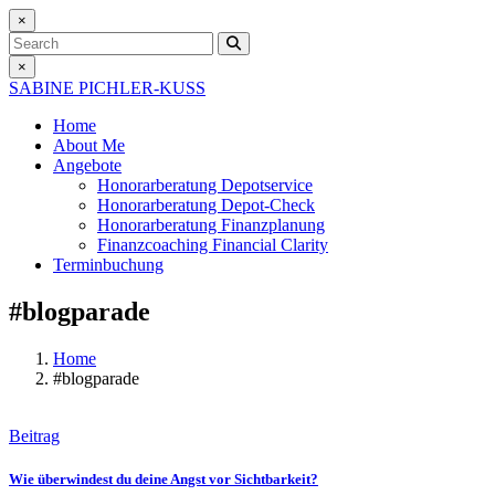
×
Search
×
SABINE PICHLER-KUSS
Home
About Me
Angebote
Honorarberatung
Depotservice
Honorarberatung
Depot-Check
Honorarberatung
Finanzplanung
Finanzcoaching
Financial Clarity
Terminbuchung
#blogparade
Home
#blogparade
Beitrag
Wie überwindest du deine Angst vor Sichtbarkeit?