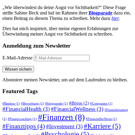
„Wie überwindest du deine Angst vor Sichtbarkeit?“ Diese Frage
stellte Sabine Beck und lud im Rahmen ihrer
Blogparade
dazu ein,
einen Beitrag zu diesem Thema zu schreiben. Mehr dazu
hier
.
Dies hat mich inspiriert, über meine eigenen Erfahrungen zur
Überwindung meiner Angst vor Sichtbarkeit zu schreiben.
Anmeldung zum
Newsletter
E-Mail-Adresse
Abonniere meinen Newsletter, um auf dem Laufenden zu bleiben.
Featured
Tags
#Börse
(2)
#Banken
(1)
#Bewerbung
(1)
#blogparade
(1)
#Companies
(1)
#FinancialHealth
(3)
#FinancialWellness
(3)
#Finanzberatung
#Finanzen
(8)
(1)
#Finanzcoaching
(1)
#FinanziellerStress
(1)
#Karriere
(5)
#Finanztipps
(4)
#Investment
(3)
#Psychologie
(5)