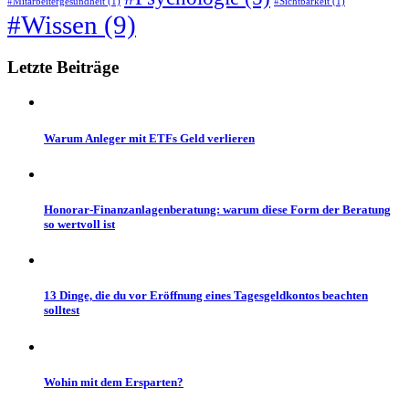
#Mitarbeitergesundheit
(1)
#Sichtbarkeit
(1)
#Wissen
(9)
Letzte
Beiträge
Warum Anleger mit ETFs Geld verlieren
Honorar-Finanzanlagenberatung: warum diese Form der Beratung
so wertvoll ist
13 Dinge, die du vor Eröffnung eines Tagesgeldkontos beachten
solltest
Wohin mit dem Ersparten?