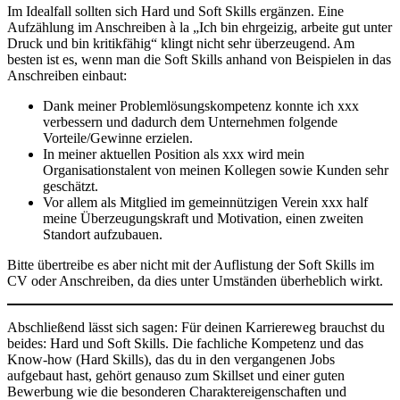
Im Idealfall sollten sich Hard und Soft Skills ergänzen. Eine
Aufzählung im Anschreiben à la „Ich bin ehrgeizig, arbeite gut unter
Druck und bin kritikfähig“ klingt nicht sehr überzeugend. Am
besten ist es, wenn man die Soft Skills anhand von Beispielen in das
Anschreiben einbaut:
Dank meiner Problemlösungskompetenz konnte ich xxx
verbessern und dadurch dem Unternehmen folgende
Vorteile/Gewinne erzielen.
In meiner aktuellen Position als xxx wird mein
Organisationstalent von meinen Kollegen sowie Kunden sehr
geschätzt.
Vor allem als Mitglied im gemeinnützigen Verein xxx half
meine Überzeugungskraft und Motivation, einen zweiten
Standort aufzubauen.
Bitte übertreibe es aber nicht mit der Auflistung der Soft Skills im
CV oder Anschreiben, da dies unter Umständen überheblich wirkt.
Abschließend lässt sich sagen: Für deinen Karriereweg brauchst du
beides: Hard und Soft Skills. Die fachliche Kompetenz und das
Know-how (Hard Skills), das du in den vergangenen Jobs
aufgebaut hast, gehört genauso zum Skillset und einer guten
Bewerbung wie die besonderen Charaktereigenschaften und