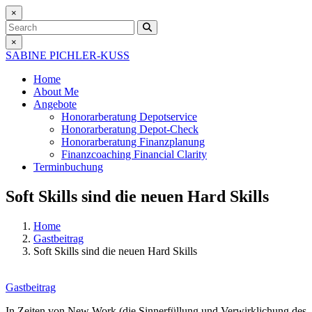
×
Search
×
SABINE PICHLER-KUSS
Home
About Me
Angebote
Honorarberatung
Depotservice
Honorarberatung
Depot-Check
Honorarberatung
Finanzplanung
Finanzcoaching
Financial Clarity
Terminbuchung
Soft Skills sind die neuen Hard Skills
Home
Gastbeitrag
Soft Skills sind die neuen Hard Skills
Gastbeitrag
In Zeiten von New Work (die Sinnerfüllung und Verwirklichung des