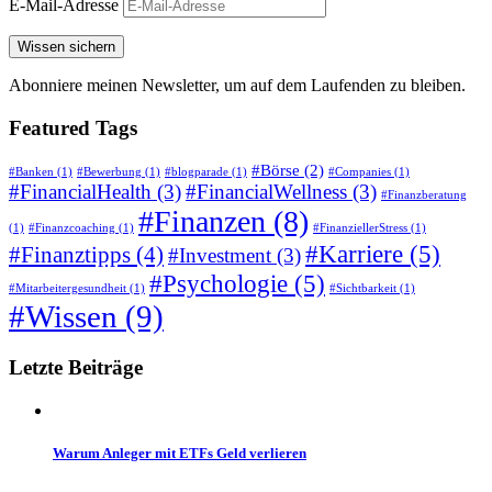
E-Mail-Adresse
Abonniere meinen Newsletter, um auf dem Laufenden zu bleiben.
Featured
Tags
#Börse
(2)
#Banken
(1)
#Bewerbung
(1)
#blogparade
(1)
#Companies
(1)
#FinancialHealth
(3)
#FinancialWellness
(3)
#Finanzberatung
#Finanzen
(8)
(1)
#Finanzcoaching
(1)
#FinanziellerStress
(1)
#Karriere
(5)
#Finanztipps
(4)
#Investment
(3)
#Psychologie
(5)
#Mitarbeitergesundheit
(1)
#Sichtbarkeit
(1)
#Wissen
(9)
Letzte
Beiträge
Warum Anleger mit ETFs Geld verlieren