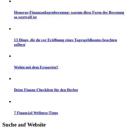
Honorar-Finanzanlagenberatung: warum diese Form der Beratung
so wertvoll ist
13 Dinge, die du vor Eröffnung eines Tagesgeldkontos beachten
solltest
Wohin mit dem Ersparten?
Deine Finanz-Checkliste für den Herbst
7 Financial Wellness-Tipps
Suche auf
Website