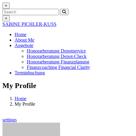
×
Search
×
SABINE PICHLER-KUSS
Home
About Me
Angebote
Honorarberatung
Depotservice
Honorarberatung
Depot-Check
Honorarberatung
Finanzplanung
Finanzcoaching
Financial Clarity
Terminbuchung
My Profile
Home
My Profile
settings