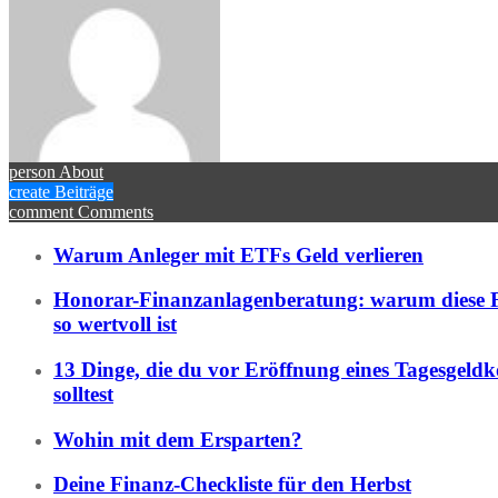
person
About
create
Beiträge
comment
Comments
Warum Anleger mit ETFs Geld verlieren
Honorar-Finanzanlagenberatung: warum diese 
so wertvoll ist
13 Dinge, die du vor Eröffnung eines Tagesgeld
solltest
Wohin mit dem Ersparten?
Deine Finanz-Checkliste für den Herbst