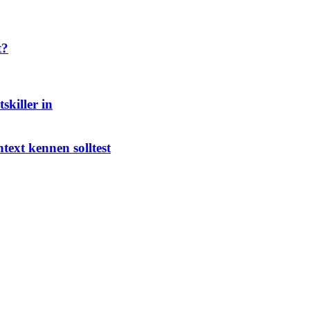
t?
skiller in
ext kennen solltest