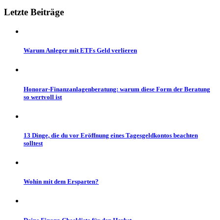
Letzte
Beiträge
Warum Anleger mit ETFs Geld verlieren
Honorar-Finanzanlagenberatung: warum diese Form der Beratung
so wertvoll ist
13 Dinge, die du vor Eröffnung eines Tagesgeldkontos beachten
solltest
Wohin mit dem Ersparten?