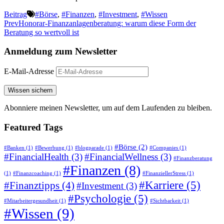
Beitrag
#Börse
,
#Finanzen
,
#Investment
,
#Wissen
Prev
Honorar-Finanzanlagenberatung: warum diese Form der
Beratung so wertvoll ist
Anmeldung zum
Newsletter
E-Mail-Adresse
Abonniere meinen Newsletter, um auf dem Laufenden zu bleiben.
Featured
Tags
#Börse
(2)
#Banken
(1)
#Bewerbung
(1)
#blogparade
(1)
#Companies
(1)
#FinancialHealth
(3)
#FinancialWellness
(3)
#Finanzberatung
#Finanzen
(8)
(1)
#Finanzcoaching
(1)
#FinanziellerStress
(1)
#Karriere
(5)
#Finanztipps
(4)
#Investment
(3)
#Psychologie
(5)
#Mitarbeitergesundheit
(1)
#Sichtbarkeit
(1)
#Wissen
(9)