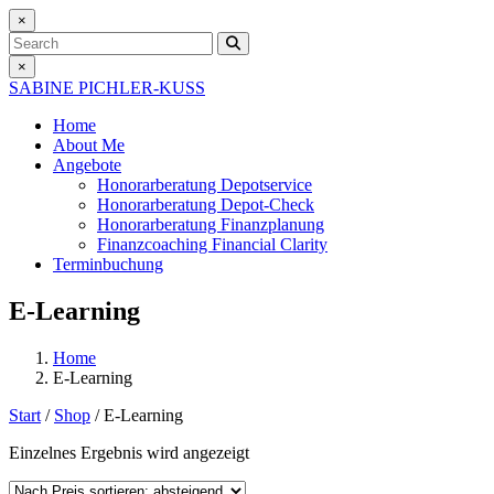
×
Search
×
SABINE PICHLER-KUSS
Home
About Me
Angebote
Honorarberatung
Depotservice
Honorarberatung
Depot-Check
Honorarberatung
Finanzplanung
Finanzcoaching
Financial Clarity
Terminbuchung
E-Learning
Home
E-Learning
Start
/
Shop
/ E-Learning
Einzelnes Ergebnis wird angezeigt