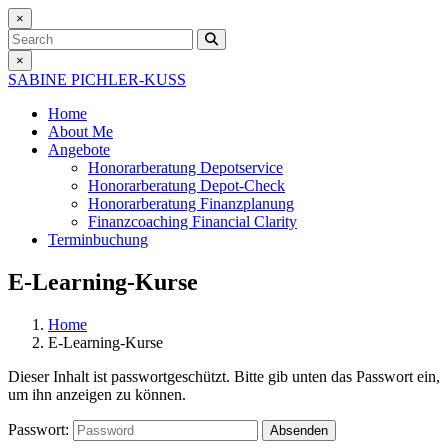
×
Search
×
SABINE PICHLER-KUSS
Home
About Me
Angebote
Honorarberatung
Depotservice
Honorarberatung
Depot-Check
Honorarberatung
Finanzplanung
Finanzcoaching
Financial Clarity
Terminbuchung
E-Learning-Kurse
Home
E-Learning-Kurse
Dieser Inhalt ist passwortgeschützt. Bitte gib unten das Passwort ein,
um ihn anzeigen zu können.
Passwort: