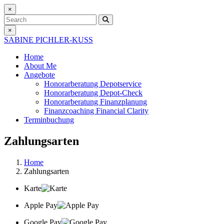
×
Search
×
SABINE PICHLER-KUSS
Home
About Me
Angebote
Honorarberatung
Depotservice
Honorarberatung
Depot-Check
Honorarberatung
Finanzplanung
Finanzcoaching
Financial Clarity
Terminbuchung
Zahlungsarten
Home
Zahlungsarten
Karte
Apple Pay
Google Pay